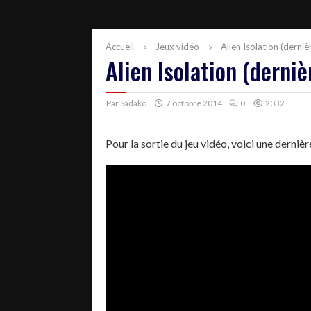
Accueil
Jeux vidéo
Alien Isolation (dern
Alien Isolation (derni
Par
Sadako
7 octobre 2014
0
2032
Pour la sortie du jeu vidéo, voici une derniè