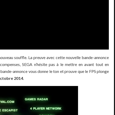
nouveau souffle. La preuve avec cette nouvelle bande-annonce
écompenses, SEGA n’hésite pas à le mettre en avant tout en
 bande-annonce vous donne le ton et prouve que le FPS plonge
ctobre 2014
.