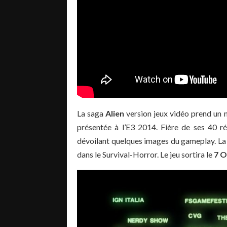
La saga
Alien
version jeux vidéo prend un 
présentée à l’E3 2014. Fière de ses 40 r
dévoilant quelques images du gameplay. La
dans le Survival-Horror. Le jeu sortira le
7 O