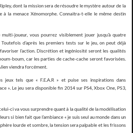
 Ripley, dont la mission sera de résoudre le mystère autour de la
ace à la menace Xénomorphe. Connaitra-t-elle le même destin
multi-joueur, vous pourrez visiblement jouer jusqu’à quatre
Toutefois d’après les premiers tests sur le jeu, on peut déjà
favoriser l’action. Discrétion et ingéniosité seront les qualités
 boum-boum, car les parties de cache-cache seront favorisées.
Alien viendra forcément.
s jeux tels que « F.E.A.R » et puise ses inspirations dans
ce ». Le jeu sera disponible fin 2014 sur PS4, Xbox One, PS3,
celui-ci va vous surprendre quant à la qualité de la modélisation
lleurs si bien fait que l’ambiance « je suis seul au monde dans un
hère lourde et sombre, la tension sera palpable et les frissons