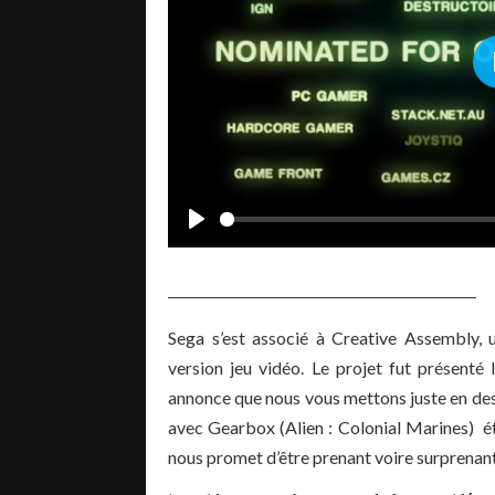
Sega s’est associé à Creative Assembly,
version jeu vidéo. Le projet fut présent
annonce que nous vous mettons juste en dess
avec Gearbox (Alien : Colonial Marines) ét
nous promet d’être prenant voire surprenant