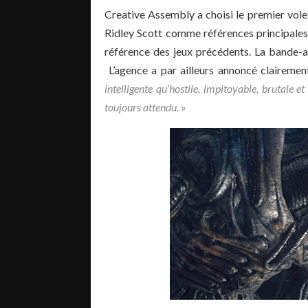
Creative Assembly a choisi le premier vole
Ridley Scott comme références principales 
référence des jeux précédents. La bande-
L’agence a par ailleurs annoncé clairemen
intelligente qu’hostile, impitoyable, brutale et
toujours attendu.
»