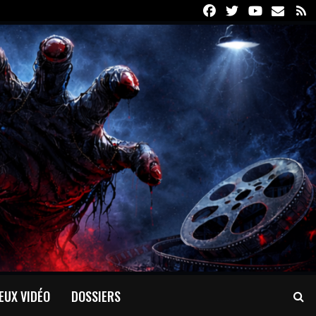
Facebook
Twitter
Youtube
Email
R
EUX VIDÉO
DOSSIERS