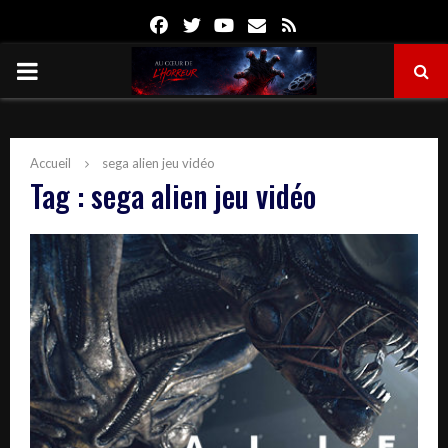
Facebook
Twitter
Youtube
Email
Rss
PRIMARY
MENU
Accueil
sega alien jeu vidéo
Tag : sega alien jeu vidéo