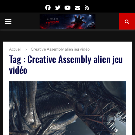
Facebook
Twitter
Youtube
Email
Rss
PRIMARY
MENU
Accueil
Creative Assembly alien jeu vidéo
Tag : Creative Assembly alien jeu
vidéo