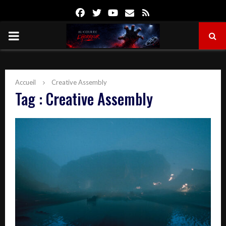
Facebook
Twitter
Youtube
Email
Rss
PRIMARY
MENU
Accueil
Creative Assembly
Tag : Creative Assembly