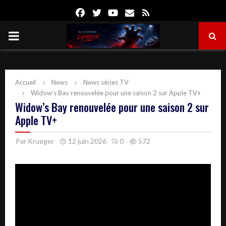
Facebook
Twitter
Youtube
Email
Rss
PRIMARY
MENU
Accueil
News
News séries TV
Widow’s Bay renouvelée pour une saison 2 sur Apple TV+
Widow’s Bay renouvelée pour une saison 2 sur
Apple TV+
Par
Krueger
12 juin 2026
0
572