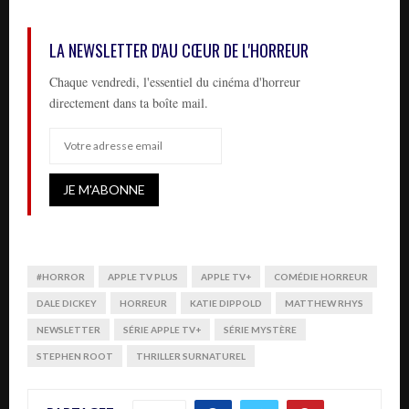
LA NEWSLETTER D'AU CŒUR DE L'HORREUR
Chaque vendredi, l'essentiel du cinéma d'horreur
directement dans ta boîte mail.
#HORROR
APPLE TV PLUS
APPLE TV+
COMÉDIE HORREUR
DALE DICKEY
HORREUR
KATIE DIPPOLD
MATTHEW RHYS
NEWSLETTER
SÉRIE APPLE TV+
SÉRIE MYSTÈRE
STEPHEN ROOT
THRILLER SURNATUREL