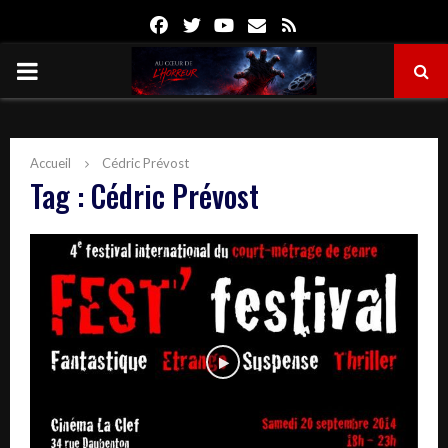
Facebook
Twitter
Youtube
Email
Rss
PRIMARY
MENU
Accueil
Cédric Prévost
Tag : Cédric Prévost