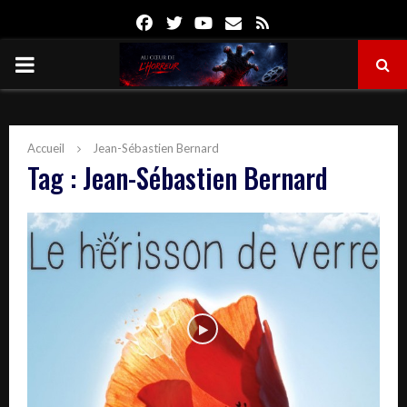
Facebook
Twitter
Youtube
Email
Rss
PRIMARY
MENU
Accueil
Jean-Sébastien Bernard
Tag : Jean-Sébastien Bernard