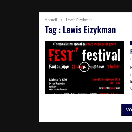
Accueil
Lewis Eizykman
Tag : Lewis Eizykman
q
C
VO