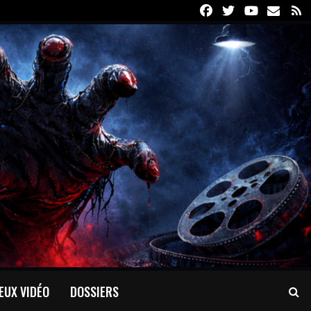
Facebook
Twitter
Youtube
Email
R
EUX VIDÉO
DOSSIERS