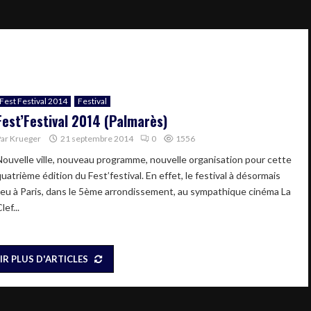
Fest Festival 2014
Festival
Fest’Festival 2014 (Palmarès)
Par
Krueger
21 septembre 2014
0
1556
Nouvelle ville, nouveau programme, nouvelle organisation pour cette
uatrième édition du Fest’festival. En effet, le festival à désormais
lieu à Paris, dans le 5ème arrondissement, au sympathique cinéma La
lef...
IR PLUS D'ARTICLES