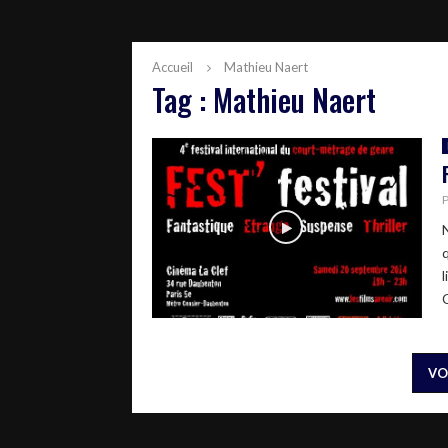
Accueil
Mathieu Naert
Tag : Mathieu Naert
q
C
VO