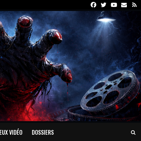
Facebook
Twitter
Youtube
Email
R
EUX VIDÉO
DOSSIERS