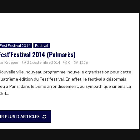
Fest Festival 2014
Festival
Fest’Festival 2014 (Palmarès)
Par
Krueger
21 septembre 2014
0
1556
Nouvelle ville, nouveau programme, nouvelle organisation pour cette
uatrième édition du Fest’festival. En effet, le festival à désormais
lieu à Paris, dans le 5ème arrondissement, au sympathique cinéma La
lef...
IR PLUS D'ARTICLES