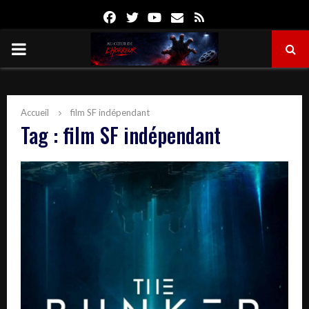
Facebook
Twitter
Youtube
Email
Rss
PRIMARY
MENU
Accueil
film SF indépendant
Tag : film SF indépendant