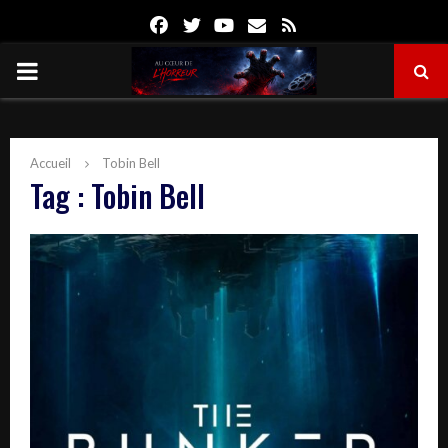
Facebook
Twitter
Youtube
Email
Rss
PRIMARY
MENU
Accueil
Tobin Bell
Tag : Tobin Bell