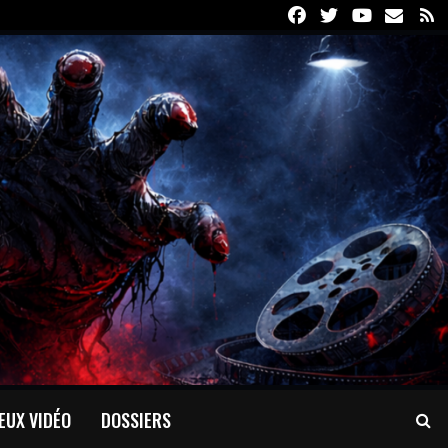
Facebook
Twitter
Youtube
Email
R
EUX VIDÉO
DOSSIERS