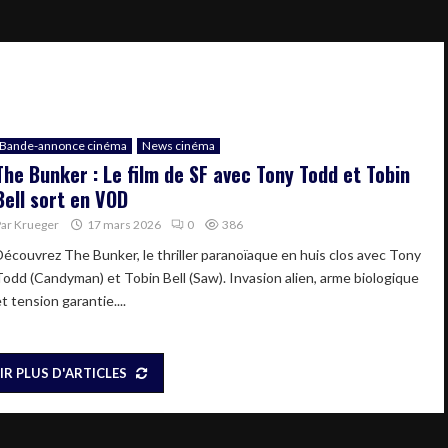
Bande-annonce cinéma
News cinéma
The Bunker : Le film de SF avec Tony Todd et Tobin
Bell sort en VOD
Par
Krueger
17 mars 2026
0
386
Découvrez The Bunker, le thriller paranoïaque en huis clos avec Tony
Todd (Candyman) et Tobin Bell (Saw). Invasion alien, arme biologique
t tension garantie....
IR PLUS D'ARTICLES