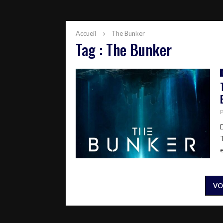
Accueil
The Bunker
Tag : The Bunker
e
VO