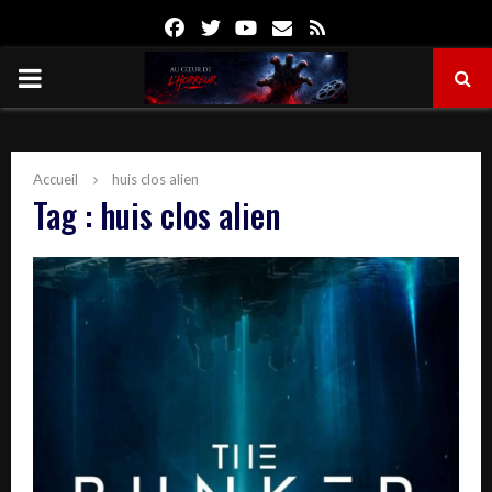
Facebook
Twitter
Youtube
Email
Rss
PRIMARY
MENU
Accueil
huis clos alien
Tag : huis clos alien