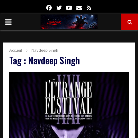
Facebook
Twitter
Youtube
Email
Rss
PRIMARY
MENU
Accueil
Navdeep Singh
Tag : Navdeep Singh