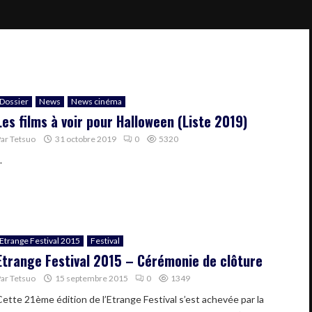
Dossier
News
News cinéma
Les films à voir pour Halloween (Liste 2019)
Par
Tetsuo
31 octobre 2019
0
5320
.
Etrange Festival 2015
Festival
Etrange Festival 2015 – Cérémonie de clôture
Par
Tetsuo
15 septembre 2015
0
1349
Cette 21ème édition de l’Etrange Festival s’est achevée par la