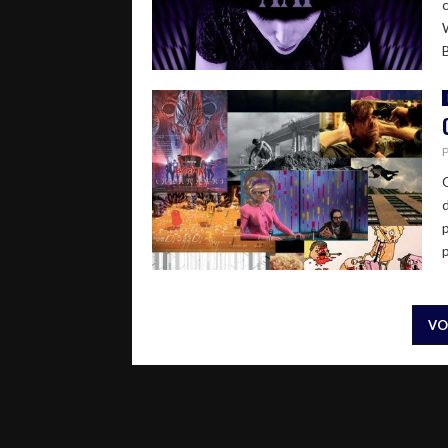
B
p
VO