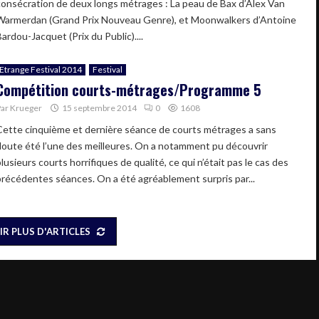
consécration de deux longs métrages : La peau de Bax d’Alex Van
Warmerdan (Grand Prix Nouveau Genre), et Moonwalkers d’Antoine
ardou-Jacquet (Prix du Public)....
Etrange Festival 2014
Festival
Compétition courts-métrages/Programme 5
Par
Krueger
15 septembre 2014
0
1608
Cette cinquième et dernière séance de courts métrages a sans
doute été l’une des meilleures. On a notamment pu découvrir
lusieurs courts horrifiques de qualité, ce qui n’était pas le cas des
précédentes séances. On a été agréablement surpris par...
IR PLUS D'ARTICLES