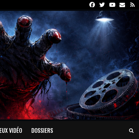
Facebook
Twitter
Youtube
Email
R
EUX VIDÉO
DOSSIERS