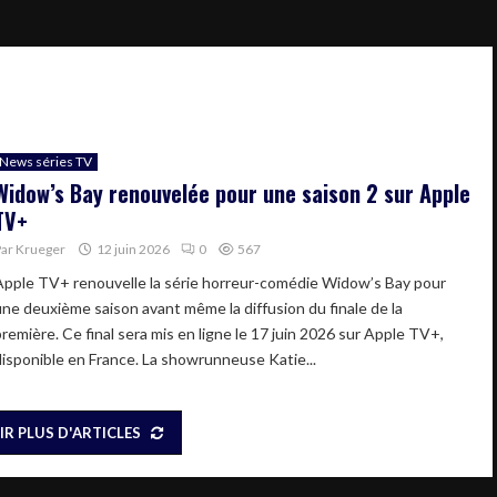
News séries TV
Widow’s Bay renouvelée pour une saison 2 sur Apple
TV+
Par
Krueger
12 juin 2026
0
567
Apple TV+ renouvelle la série horreur-comédie Widow’s Bay pour
une deuxième saison avant même la diffusion du finale de la
première. Ce final sera mis en ligne le 17 juin 2026 sur Apple TV+,
disponible en France. La showrunneuse Katie...
IR PLUS D'ARTICLES