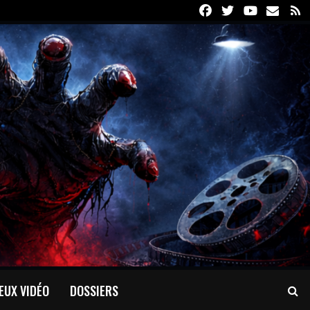
Facebook
Twitter
Youtube
Email
R
EUX VIDÉO
DOSSIERS