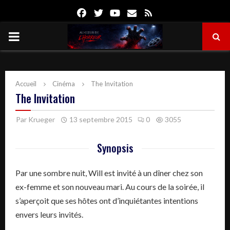
Facebook
Twitter
Youtube
Email
Rss
PRIMARY
MENU
Accueil
Cinéma
The Invitation
The Invitation
Par
Krueger
13 septembre 2015
0
3055
Synopsis
Par une sombre nuit, Will est invité à un dîner chez son
ex-femme et son nouveau mari. Au cours de la soirée, il
s’aperçoit que ses hôtes ont d’inquiétantes intentions
envers leurs invités.