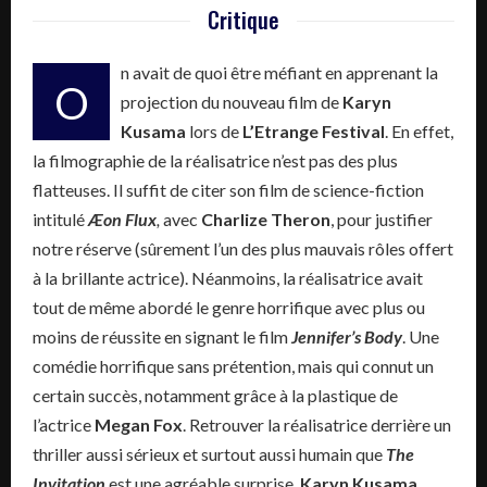
Critique
n avait de quoi être méfiant en apprenant la
O
projection du nouveau film de
Karyn
Kusama
lors de
L’Etrange Festival
. En effet,
la filmographie de la réalisatrice n’est pas des plus
flatteuses. Il suffit de citer son film de science-fiction
intitulé
Æon Flux
,
avec
Charlize Theron
, pour justifier
notre réserve (sûrement l’un des plus mauvais rôles offert
à la brillante actrice). Néanmoins, la réalisatrice avait
tout de même abordé le genre horrifique avec plus ou
moins de réussite en signant le film
Jennifer’s Body
. Une
comédie horrifique sans prétention, mais qui connut un
certain succès, notamment grâce à la plastique de
l’actrice
Megan Fox
. Retrouver la réalisatrice derrière un
thriller aussi sérieux et surtout aussi humain que
The
Invitation
est une agréable surprise.
Karyn Kusama