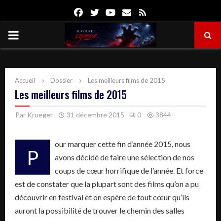
Facebook
Twitter
Youtube
Email
Rss
PRIMARY
MENU
Accueil
Dossier
Les meilleurs films de 2015
Les meilleurs films de 2015
Par
Krueger
31 décembre 2015
0
3844
our marquer cette fin d’année 2015, nous
P
avons décidé de faire une sélection de nos
coups de cœur horrifique de l’année. Et force
est de constater que la plupart sont des films qu’on a pu
découvrir en festival et on espère de tout cœur qu’ils
auront la possibilité de trouver le chemin des salles