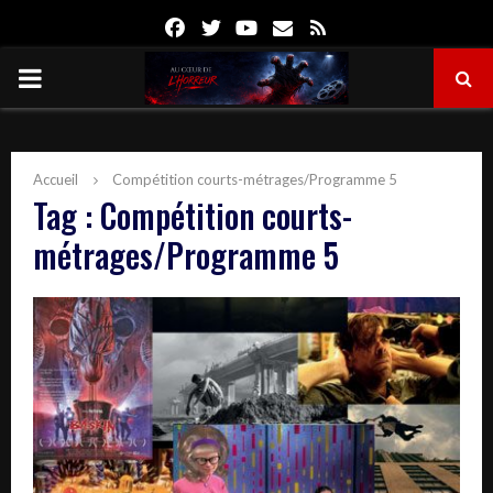
Facebook
Twitter
Youtube
Email
Rss
PRIMARY
MENU
Accueil
Compétition courts-métrages/Programme 5
Tag : Compétition courts-
métrages/Programme 5