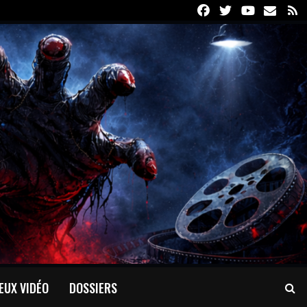
Facebook
Twitter
Youtube
Email
R
EUX VIDÉO
DOSSIERS