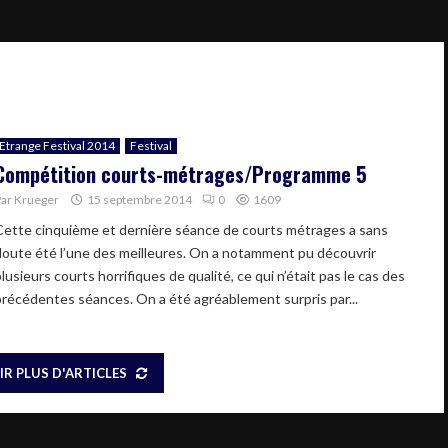
Etrange Festival 2014
Festival
Compétition courts-métrages/Programme 5
Par
Krueger
15 septembre 2014
0
1609
Cette cinquième et dernière séance de courts métrages a sans
doute été l’une des meilleures. On a notamment pu découvrir
lusieurs courts horrifiques de qualité, ce qui n’était pas le cas des
précédentes séances. On a été agréablement surpris par...
IR PLUS D'ARTICLES