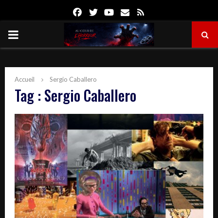
Facebook
Twitter
Youtube
Email
Rss
PRIMARY
MENU
Accueil
Sergio Caballero
Tag : Sergio Caballero