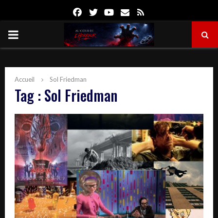
Facebook
Twitter
Youtube
Email
Rss
PRIMARY
MENU
Accueil
Sol Friedman
Tag : Sol Friedman