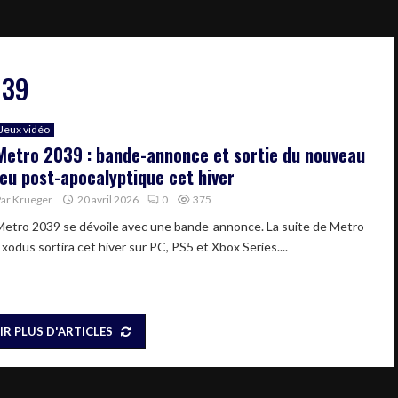
039
Jeux vidéo
Metro 2039 : bande-annonce et sortie du nouveau
jeu post-apocalyptique cet hiver
Par
Krueger
20 avril 2026
0
375
Metro 2039 se dévoile avec une bande-annonce. La suite de Metro
xodus sortira cet hiver sur PC, PS5 et Xbox Series....
IR PLUS D'ARTICLES