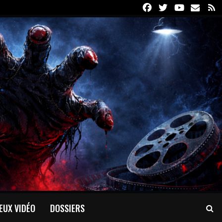
Facebook
Twitter
Youtube
Email
R
EUX VIDÉO
DOSSIERS