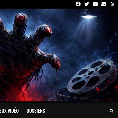
Facebook
Twitter
Youtube
Email
R
EUX VIDÉO
DOSSIERS