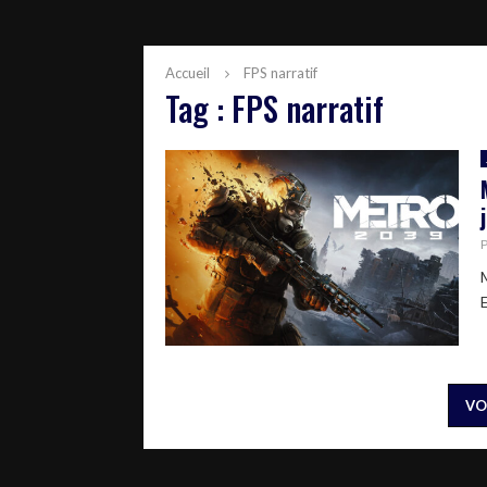
Accueil
FPS narratif
Tag : FPS narratif
E
VO