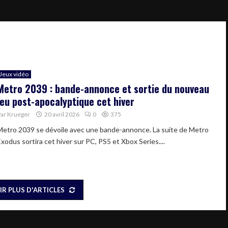
Jeux vidéo
Metro 2039 : bande-annonce et sortie du nouveau
jeu post-apocalyptique cet hiver
Par
Krueger
20 avril 2026
0
375
Metro 2039 se dévoile avec une bande-annonce. La suite de Metro
xodus sortira cet hiver sur PC, PS5 et Xbox Series....
IR PLUS D'ARTICLES