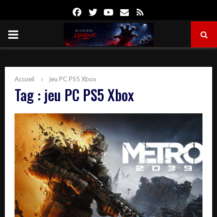
Facebook
Twitter
Youtube
Email
Rss
PRIMARY
MENU
Accueil
jeu PC PS5 Xbox
Tag : jeu PC PS5 Xbox