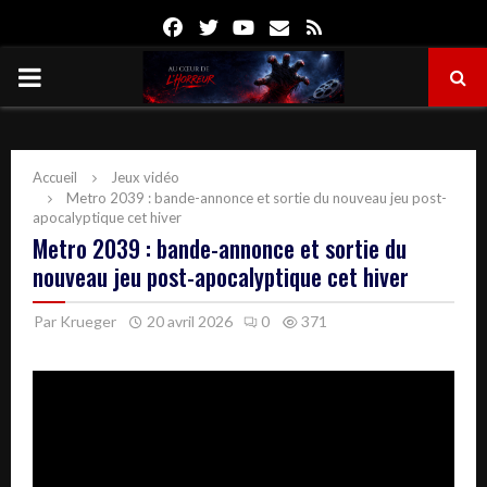
Facebook
Twitter
Youtube
Email
Rss
PRIMARY
MENU
Accueil
Jeux vidéo
Metro 2039 : bande-annonce et sortie du nouveau jeu post-
apocalyptique cet hiver
Metro 2039 : bande-annonce et sortie du
nouveau jeu post-apocalyptique cet hiver
Par
Krueger
20 avril 2026
0
371