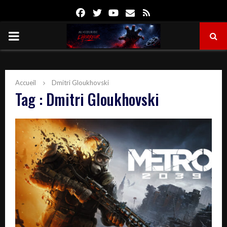
Facebook
Twitter
Youtube
Email
Rss
PRIMARY
MENU
Accueil
Dmitri Gloukhovski
Tag : Dmitri Gloukhovski