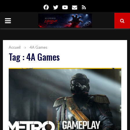
Facebook
Twitter
Youtube
Email
Rss
PRIMARY
MENU
Accueil
4A Games
Tag : 4A Games