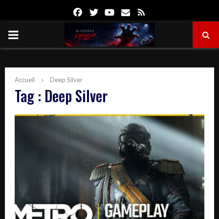
Facebook
Twitter
Youtube
Email
Rss
PRIMARY
MENU
Accueil
Deep Silver
Tag : Deep Silver