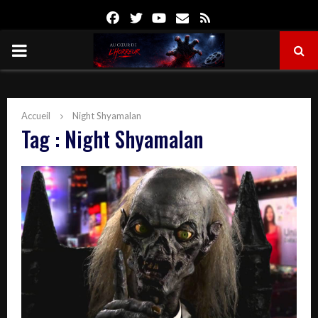
Facebook
Twitter
Youtube
Email
Rss
PRIMARY
MENU
Accueil
Night Shyamalan
Tag : Night Shyamalan