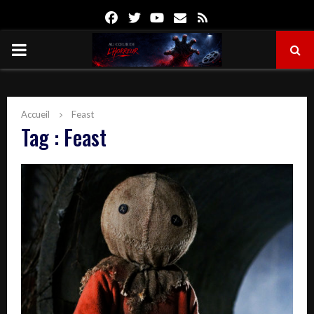
Facebook
Twitter
Youtube
Email
Rss
PRIMARY
MENU
Accueil
Feast
Tag : Feast