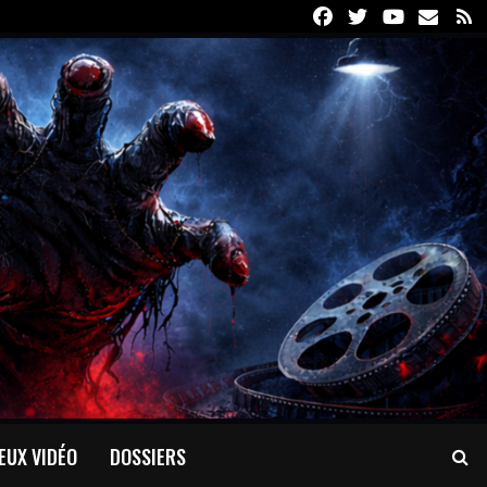
Facebook
Twitter
Youtube
Email
R
EUX VIDÉO
DOSSIERS