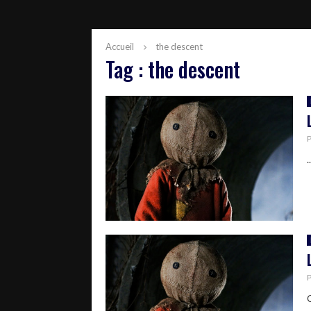
Accueil
the descent
Tag : the descent
..