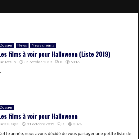
Dossier
News
News cinéma
Les films à voir pour Halloween (Liste 2019)
Par
Tetsuo
31 octobre 2019
0
5316
.
Dossier
Les films à voir pour Halloween
Par
Krueger
31 octobre 2015
1
3026
Cette année, nous avons décidé de vous partager une petite liste de