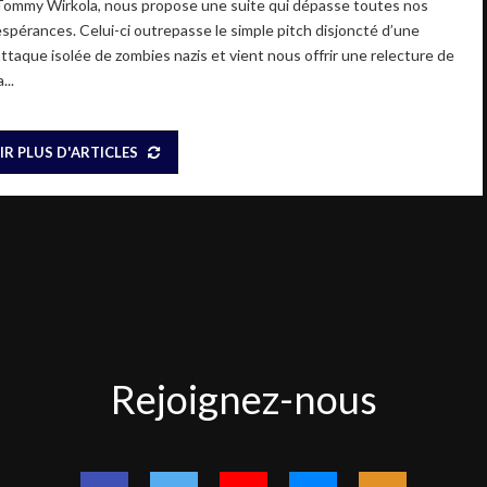
Tommy Wirkola, nous propose une suite qui dépasse toutes nos
espérances. Celui-ci outrepasse le simple pitch disjoncté d’une
attaque isolée de zombies nazis et vient nous offrir une relecture de
a...
IR PLUS D'ARTICLES
Rejoignez-
Rejoignez-nous
nous