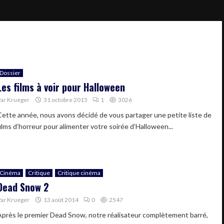
Dossier
Les films à voir pour Halloween
Par
Krueger
31 octobre 2015
1
3026
Cette année, nous avons décidé de vous partager une petite liste de
films d’horreur pour alimenter votre soirée d’Halloween...
Cinéma
Critique
Critique cinéma
Dead Snow 2
Par
Krueger
13 août 2014
0
2547
Après le premier Dead Snow, notre réalisateur complètement barré,