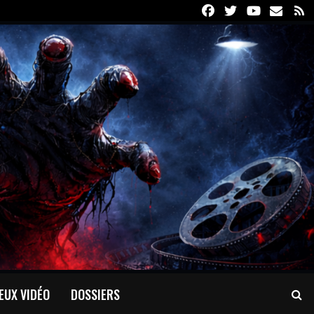
Facebook
Twitter
Youtube
Email
R
EUX VIDÉO
DOSSIERS