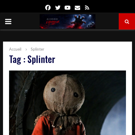
Facebook
Twitter
Youtube
Email
Rss
PRIMARY
MENU
Accueil
Splinter
Tag : Splinter