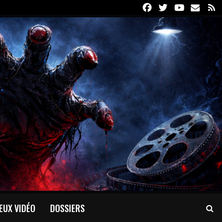
Facebook
Twitter
Youtube
Email
R
EUX VIDÉO
DOSSIERS