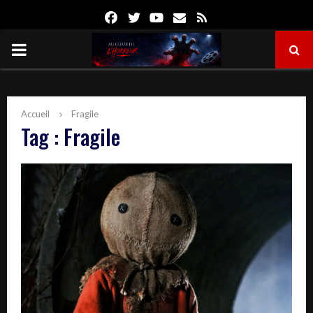
Facebook
Twitter
Youtube
Email
Rss
PRIMARY
MENU
Accueil
Fragile
Tag : Fragile