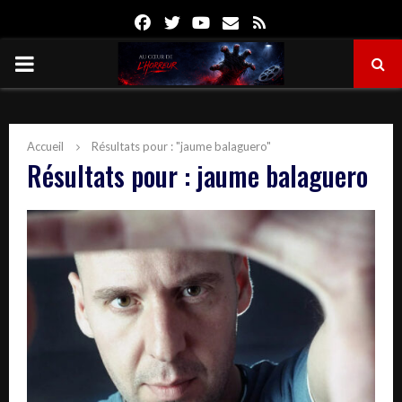
Facebook
Twitter
Youtube
Email
Rss
PRIMARY
MENU
Accueil
Résultats pour : "jaume balaguero"
Résultats pour :
jaume balaguero